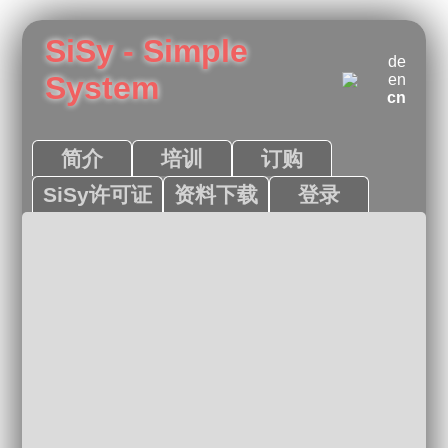
SiSy - Simple
de
System
en
cn
简介
培训
订购
SiSy许可证
资料下载
登录