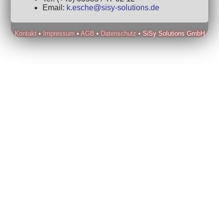
Email:
k.esche@sisy-solutions.de
Kontakt
•
Impressum
•
AGB
•
Datenschutz
• SiSy Solutions GmbH