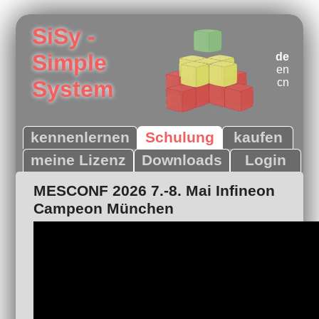
SiSy -
Simple
de
en
System
cn
kennenlernen
Schulung
kaufen
meine Lizenz
Downloads
Login
MESCONF 2026 7.-8. Mai Infineon
Campeon München